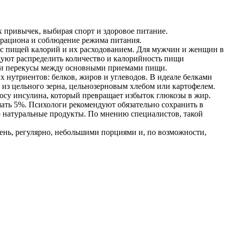
 привычек, выбирая спорт и здоровое питание.
а рациона и соблюдение режима питания.
 с пищей калорий и их расходованием. Для мужчин и женщин в
ендуют распределить количество и калорийность пищи
ик и перекусы между основными приемами пищи.
нутриентов: белков, жиров и углеводов. В идеале белками
из цельного зерна, цельнозерновым хлебом или картофелем.
росу инсулина, который превращает избыток глюкозы в жир.
ышать 5%. Психологи рекомендуют обязательно сохранить в
о натуральные продукты. По мнению специалистов, такой
ень, регулярно, небольшими порциями и, по возможности,