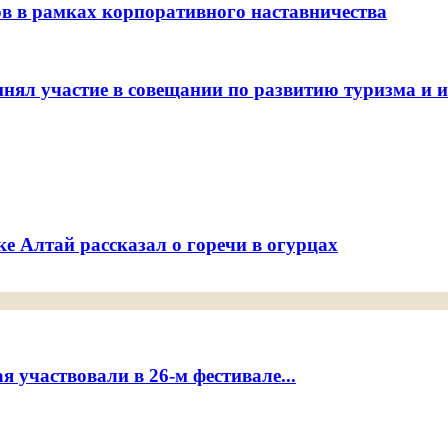
ов в рамках корпоративного наставничества
ял участие в совещании по развитию туризма и ин
е Алтай рассказал о горечи в огурцах
 участвовали в 26-м фестивале...