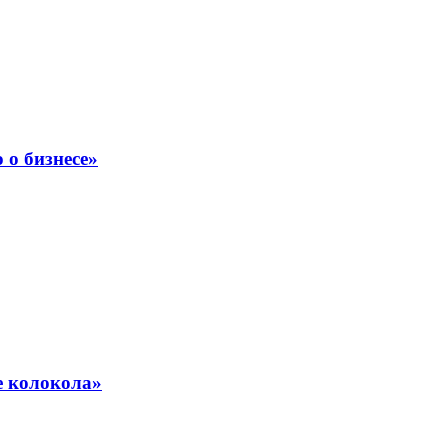
о бизнесе»
е колокола»