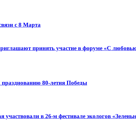
связи с 8 Марта
иглашают принять участие в форуме «С любовью 
к празднованию 80-летия Победы
я участвовали в 26-м фестивале экологов «Зелены