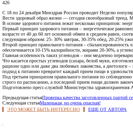
426
С 18 по 24 декабря Минздрав России проводит Неделю популя
Вести здоровый образ жизни — сегодня своеобразный тренд. М
В основе здорового питания лежат несколько принципов: энер
Первый принцип здорового питания – энергетическое равнове
возрасте от 40 до 60 лет основной обмен в среднем равен, со
следующим образом: 25- 30% завтрак, 30-35% обед, 20-25% у
Второй принцип правильного питания – сбалансированность хи
обеспечивается 10-15% калорийности, жирами 20-30%, а угле
Главная особенность таких углеводов – они медленно перевар
Что касается простых углеводов (сахара, белой муки, изготов
рационе одно или даже два любимых лакомства, а диетологи –
подход к питанию превратит каждый прием пищи в удовольств
Под третьим принципом правильного питания по соблюдению ре
строго по расписанию, а последний прием пищи должен закончить
Подготовлено пресс-службой Министерства здравоохранения А
Предыдущая статья
Проверка качества заготовленных партий се
Следующая статья
Маленькая, но очень опасная!
ЭТО МОЖЕТ БЫТЬ ИНТЕРЕСНО
ЕЩЕ ОТ АВТОРА