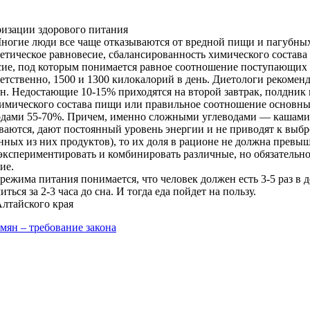
ризации здорового питания
ногие люди все чаще отказываются от вредной пищи и пагубных
гетическое равновесие, сбалансированность химического состав
сие, под которым понимается равное соотношение поступающих
ответственно, 1500 и 1300 килокалорий в день. Диетологи реком
жин. Недостающие 10-15% приходятся на второй завтрак, полдн
мического состава пищи или правильное соотношение основных 
водами 55-70%. Причем, именно сложными углеводами — кашами 
иваются, дают постоянный уровень энергии и не приводят к выб
ленных из них продуктов), то их доля в рационе не должна прев
 экспериментировать и комбинировать различные, но обязательн
ие.
жима питания понимается, что человек должен есть 3-5 раз в д
ся за 2-3 часа до сна. И тогда еда пойдет на пользу.
лтайского края
мян – требование закона