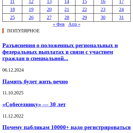
11
12
13
14
15
16
17
18
19
20
21
22
23
24
25
26
27
28
29
30
31
« Фев
Апр »
ПОПУЛЯРНОЕ
Разъяснения о положенных региональных и
федеральных выплатах в связи с участием
граждан в специальной...
06.12.2024
Память будет жить вечно
11.10.2025
«Собеседнику» — 30 лет
11.12.2022
Почему пабликам 10000+ надо регистрироваться