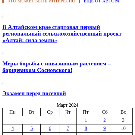
ЭТО МОЖЕТ БЫТЬ ИНТЕРЕСНО
ЕЩЕ ОТ АВТОРА
В Алтайском крае стартовал первый
региональный сельскохозяйственный проект
«Алтай: сила земли»
Меры борьбы с инвазивным растением –
борщевиком Сосновского!
Экзамен перед посевной
Март 2024
Пн
Вт
Ср
Чт
Пт
Сб
Вс
1
2
3
4
5
6
7
8
9
10