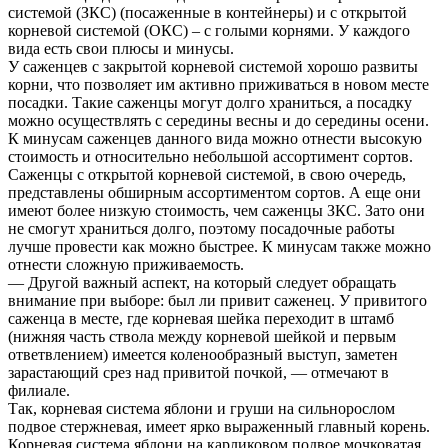
системой (ЗКС) (посаженные в контейнеры) и с открытой
корневой системой (ОКС) – с голыми корнями. У каждого
вида есть свои плюсы и минусы.
У саженцев с закрытой корневой системой хорошо развиты
корни, что позволяет им активно приживаться в новом месте
посадки. Такие саженцы могут долго храниться, а посадку
можно осуществлять с середины весны и до середины осени.
К минусам саженцев данного вида можно отнести высокую
стоимость и относительно небольшой ассортимент сортов.
Саженцы с открытой корневой системой, в свою очередь,
представлены обширным ассортиментом сортов. А еще они
имеют более низкую стоимость, чем саженцы ЗКС. Зато они
не смогут храниться долго, поэтому посадочные работы
лучше провести как можно быстрее. К минусам также можно
отнести сложную приживаемость.
— Другой важный аспект, на который следует обращать
внимание при выборе: был ли привит саженец. У привитого
саженца в месте, где корневая шейка переходит в штамб
(нижняя часть ствола между корневой шейкой и первым
ответвлением) имеется коленообразный выступ, заметен
зарастающий срез над привитой почкой, — отмечают в
филиале.
Так, корневая система яблони и груши на сильнорослом
подвое стержневая, имеет ярко выраженный главный корень.
Корневая система яблони на карликовом подвое мочковатая,