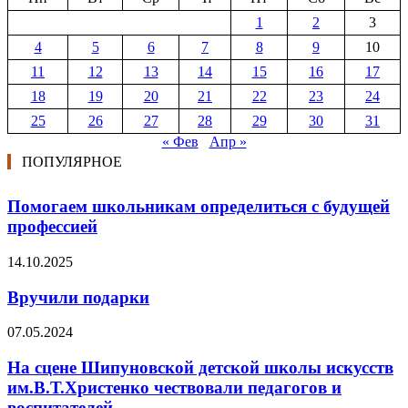
1
2
3
4
5
6
7
8
9
10
11
12
13
14
15
16
17
18
19
20
21
22
23
24
25
26
27
28
29
30
31
« Фев
Апр »
ПОПУЛЯРНОЕ
Помогаем школьникам определиться с будущей
профессией
14.10.2025
Вручили подарки
07.05.2024
На сцене Шипуновской детской школы искусств
им.В.Т.Христенко чествовали педагогов и
воспитателей