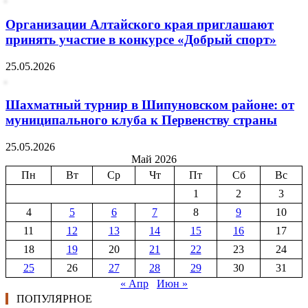
Организации Алтайского края приглашают
принять участие в конкурсе «Добрый спорт»
25.05.2026
Шахматный турнир в Шипуновском районе: от
муниципального клуба к Первенству страны
25.05.2026
Май 2026
Пн
Вт
Ср
Чт
Пт
Сб
Вс
1
2
3
4
5
6
7
8
9
10
11
12
13
14
15
16
17
18
19
20
21
22
23
24
25
26
27
28
29
30
31
« Апр
Июн »
ПОПУЛЯРНОЕ