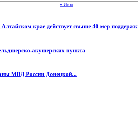
« Июл
Алтайском крае действует свыше 40 мер поддержки
фельдшерско-акушерских пункта
аны МВД России Донецкой...