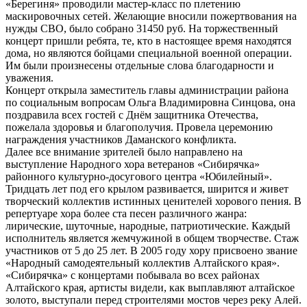
«Берегиня» проводили мастер-класс по плетению
маскировочных сетей. Желающие вносили пожертвования на
нужды СВО, было собрано 31450 руб. На торжественный
концерт пришли ребята, те, кто в настоящее время находятся
дома, но являются бойцами специальной военной операции.
Им были произнесены отдельные слова благодарности и
уважения.
Концерт открыла заместитель главы администрации района
по социальным вопросам Ольга Владимировна Синцова, она
поздравила всех гостей с Днём защитника Отечества,
пожелала здоровья и благополучия. Провела церемонию
награждения участников Даманского конфликта.
Далее все внимание зрителей было направлено на
выступление Народного хора ветеранов «Сибирячка»
районного культурно-досугового центра «Юбилейный».
Тридцать лет под его крылом развивается, ширится и живет
творческий коллектив истинных ценителей хорового пения. В
репертуаре хора более ста песен различного жанра:
лирические, шуточные, народные, патриотические. Каждый
исполнитель является жемчужиной в общем творчестве. Стаж
участников от 5 до 25 лет. В 2005 году хору присвоено звание
«Народный самодеятельный коллектив Алтайского края».
«Сибирячка» с концертами побывала во всех районах
Алтайского края, артисты видели, как выплавляют алтайское
золото, выступали перед строителями мостов через реку Алей.