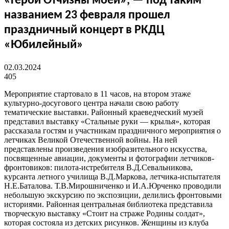
«Герои Отчизны моей», — под таким
названием 23 февраля прошел
праздничный концерт в РКДЦ
«Юбилейный»
02.03.2024
405
Мероприятие стартовало в 11 часов, на втором этаже
культурно-досугового центра начали свою работу
тематические выставки. Районный краеведческий музей
представил выставку «Стальные руки — крылья», которая
рассказала гостям и участникам праздничного мероприятия о
летчиках Великой Отечественной войны. На ней
представлены произведения изобразительного искусства,
посвященные авиации, документы и фотографии летчиков-
фронтовиков: пилота-истребителя В.Д.Севальникова,
курсанта летного училища В.Д.Маркова, летчика-испытателя
Н.Е.Баталова. Т.В.Мирошниченко и И.А.Юрченко проводили
небольшую экскурсию по экспозиции, делились фронтовыми
историями. Районная центральная библиотека представила
творческую выставку «Стоит на страже Родины солдат»,
которая состояла из детских рисунков. Женщины из клуба