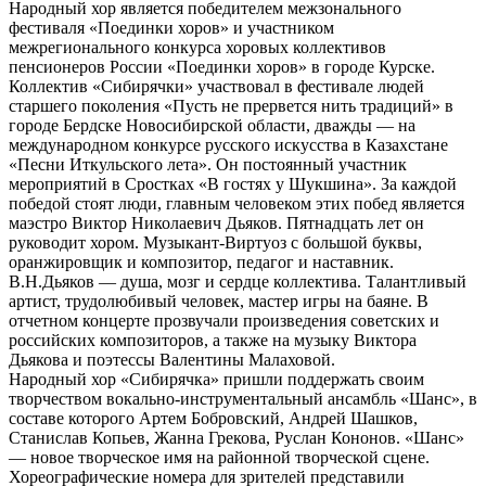
Народный хор является победителем межзонального
фестиваля «Поединки хоров» и участником
межрегионального конкурса хоровых коллективов
пенсионеров России «Поединки хоров» в городе Курске.
Коллектив «Сибирячки» участвовал в фестивале людей
старшего поколения «Пусть не прервется нить традиций» в
городе Бердске Новосибирской области, дважды — на
международном конкурсе русского искусства в Казахстане
«Песни Иткульского лета». Он постоянный участник
мероприятий в Сростках «В гостях у Шукшина». За каждой
победой стоят люди, главным человеком этих побед является
маэстро Виктор Николаевич Дьяков. Пятнадцать лет он
руководит хором. Музыкант-Виртуоз с большой буквы,
оранжировщик и композитор, педагог и наставник.
В.Н.Дьяков — душа, мозг и сердце коллектива. Талантливый
артист, трудолюбивый человек, мастер игры на баяне. В
отчетном концерте прозвучали произведения советских и
российских композиторов, а также на музыку Виктора
Дьякова и поэтессы Валентины Малаховой.
Народный хор «Сибирячка» пришли поддержать своим
творчеством вокально-инструментальный ансамбль «Шанс», в
составе которого Артем Бобровский, Андрей Шашков,
Станислав Копьев, Жанна Грекова, Руслан Кононов. «Шанс»
— новое творческое имя на районной творческой сцене.
Хореографические номера для зрителей представили