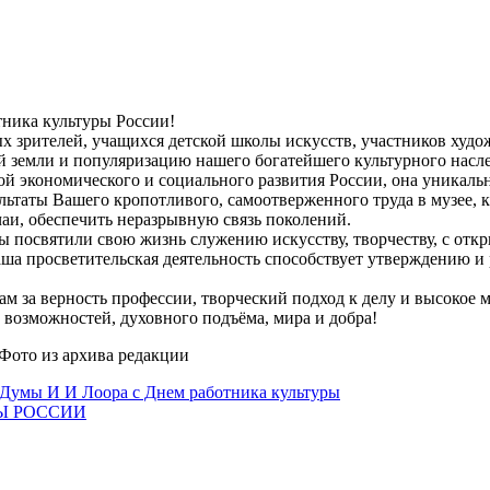
ника культуры России!
х зрителей, учащихся детской школы искусств, участников худож
ой земли и популяризацию нашего богатейшего культурного насл
вой экономического и социального развития России, она уникал
таты Вашего кропотливого, самоотверженного труда в музее, кл
аи, обеспечить неразрывную связь поколений.
 посвятили свою жизнь служению искусству, творчеству, с отк
ша просветительская деятельность способствует утверждению и 
ам за верность профессии, творческий подход к делу и высокое
 возможностей, духовного подъёма, мира и добра!
 Фото из архива редакции
 Думы И И Лоора с Днем работника культуры
РЫ РОССИИ