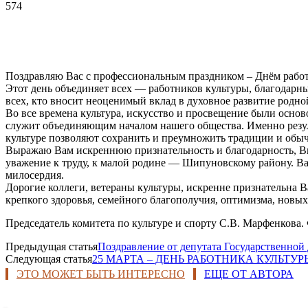
574
Поздравляю Вас с профессиональным праздником – Днём работ
Этот день объединяет всех — работников культуры, благодарны
всех, кто вносит неоценимый вклад в духовное развитие родн
Во все времена культура, искусство и просвещение были осно
служит объединяющим началом нашего общества. Именно резуль
культуре позволяют сохранить и преумножить традиции и обыч
Выражаю Вам искреннюю признательность и благодарность, Вы
уважение к труду, к малой родине — Шипуновскому району. Ва
милосердия.
Дорогие коллеги, ветераны культуры, искренне признательна В
крепкого здоровья, семейного благополучия, оптимизма, новых
Председатель комитета по культуре и спорту С.В. Марфенкова.
Предыдущая статья
Поздравление от депутата Государственной
Следующая статья
25 МАРТА – ДЕНЬ РАБОТНИКА КУЛЬТУ
ЭТО МОЖЕТ БЫТЬ ИНТЕРЕСНО
ЕЩЕ ОТ АВТОРА