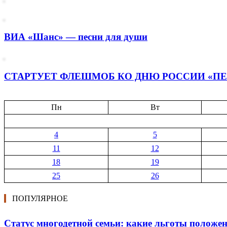
ВИА «Шанс» — песни для души
СТАРТУЕТ ФЛЕШМОБ КО ДНЮ РОССИИ «ПЕ
Пн
Вт
4
5
11
12
18
19
25
26
ПОПУЛЯРНОЕ
Статус многодетной семьи: какие льготы положе