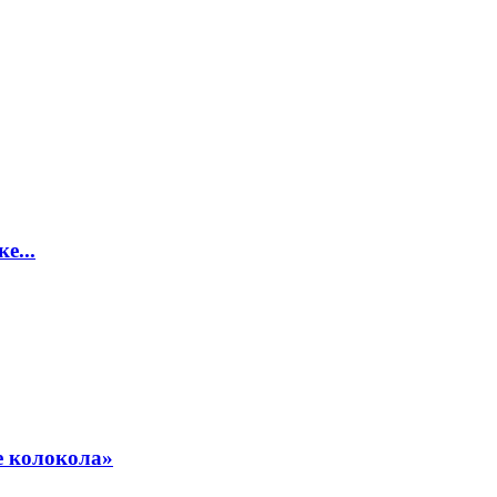
е...
е колокола»